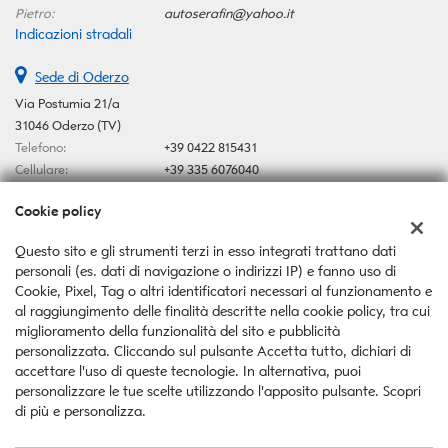
Pietro:
autoserafin@yahoo.it
Indicazioni stradali
Sede di Oderzo
Via Postumia 21/a
31046 Oderzo (TV)
Telefono:
+39 0422 815431
Cellulare:
+39 335 6076040
Email:
autoserafin@yahoo.it
Cookie policy
Indicazioni stradali
Questo sito e gli strumenti terzi in esso integrati trattano dati
personali (es. dati di navigazione o indirizzi IP) e fanno uso di
Dati fiscali:
Cookie, Pixel, Tag o altri identificatori necessari al funzionamento e
Auto Serafin Snc
al raggiungimento delle finalità descritte nella cookie policy, tra cui
Via Postumia 21/a, Oderzo (TV)
miglioramento della funzionalità del sito e pubblicità
C.F/P.IVA:
03546370267
personalizzata. Cliccando sul pulsante Accetta tutto, dichiari di
Registro delle imprese:
TV
accettare l'uso di queste tecnologie. In alternativa, puoi
personalizzare le tue scelte utilizzando l'apposito pulsante. Scopri
di più e personalizza.