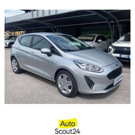
(comb.), Euro 6e
Entertainment & Media: Schermo multifunzione digitale,
touchscreen, volante multifunzione
Comfort & Convenience: Specchietti laterali elettrici, sedile
passeggero ribaltabile, sedile posteriore sdoppiato
Driver Assistance Systems: Controllo elettronico della corsia,
limitatore di velocità, sistema di avviso di distanza
Lighting: Fari di profondità antiabbagliamento
Extra Equipment: Luce d'ambiente