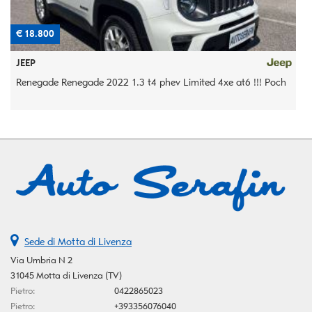
€ 18.800
€
JEEP
Renegade Renegade 2022 1.3 t4 phev Limited 4xe at6 !!! Poch
5
Sede di Motta di Livenza
Via Umbria N 2
31045 Motta di Livenza (TV)
Pietro:
0422865023
Pietro:
+393356076040