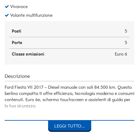
Vivavoce
Volante multifunzione
Posti
5
Porte
5
Classe emissioni
Euro 6
Descrizione
Ford Fiesta VII 2017 – Diesel manuale con soli 84.500 km. Questa
berlina compatta ti offre efficienza, tecnologia moderna e consumi
contenuti. Euro 6e, schermo touchscreen e assistenti di guida per
la tua sicurezza.
LEGGI TUTTO...
Immatricolazione: 12/2017, Chilometraggio: 84.500 km
Motore: Diesel, manuale, 1.499 cc, 63 kW/85 CV, 3,6 l/100 km