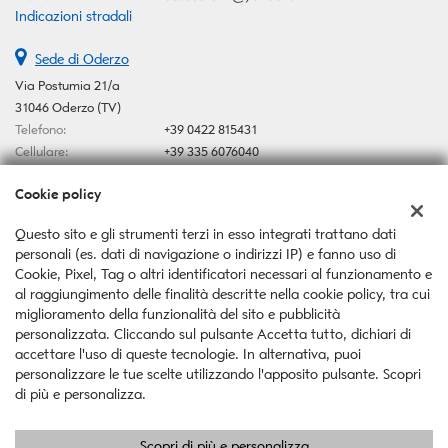
Indicazioni stradali
Sede di Oderzo
Via Postumia 21/a
31046 Oderzo (TV)
Telefono:
+39 0422 815431
Cellulare:
+39 335 6076040
Email:
autoserafin@yahoo.it
Cookie policy
Indicazioni stradali
Questo sito e gli strumenti terzi in esso integrati trattano dati
personali (es. dati di navigazione o indirizzi IP) e fanno uso di
Dati fiscali:
Cookie, Pixel, Tag o altri identificatori necessari al funzionamento e
Auto Serafin Snc
al raggiungimento delle finalità descritte nella cookie policy, tra cui
Via Postumia 21/a, Oderzo (TV)
miglioramento della funzionalità del sito e pubblicità
C.F/P.IVA:
03546370267
personalizzata. Cliccando sul pulsante Accetta tutto, dichiari di
Registro delle imprese:
TV
accettare l'uso di queste tecnologie. In alternativa, puoi
personalizzare le tue scelte utilizzando l'apposito pulsante. Scopri
di più e personalizza.
Scopri di più e personalizza