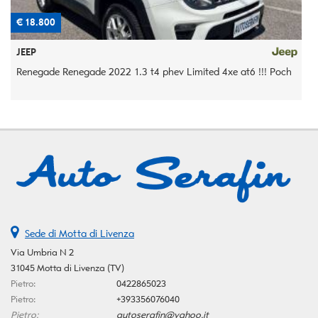
€ 18.800
€
JEEP
Renegade Renegade 2022 1.3 t4 phev Limited 4xe at6 !!! Poch
5
Sede di Motta di Livenza
Via Umbria N 2
31045 Motta di Livenza (TV)
Pietro:
0422865023
Pietro:
+393356076040
Pietro:
autoserafin@yahoo.it