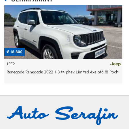
€ 18.800
€
JEEP
Renegade Renegade 2022 1.3 t4 phev Limited 4xe at6 !!! Poch
5