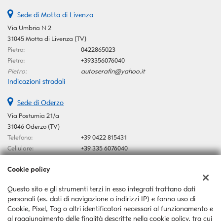
Sede di Motta di Livenza
Via Umbria N 2
31045 Motta di Livenza (TV)
Pietro:
0422865023
Pietro:
+393356076040
Pietro:
autoserafin@yahoo.it
Indicazioni stradali
Sede di Oderzo
Via Postumia 21/a
31046 Oderzo (TV)
Telefono:
+39 0422 815431
Cellulare:
+39 335 6076040
Email:
autoserafin@yahoo.it
Cookie policy
Indicazioni stradali
Questo sito e gli strumenti terzi in esso integrati trattano dati
personali (es. dati di navigazione o indirizzi IP) e fanno uso di
Dati fiscali:
Cookie, Pixel, Tag o altri identificatori necessari al funzionamento e
Auto Serafin Snc
al raggiungimento delle finalità descritte nella cookie policy, tra cui