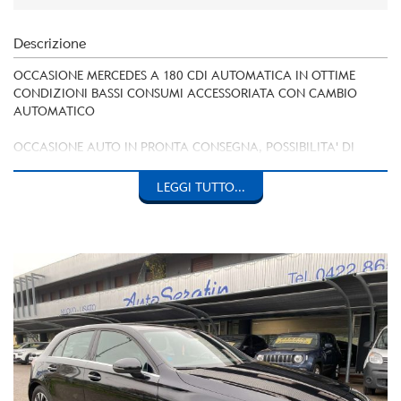
Descrizione
OCCASIONE MERCEDES A 180 CDI AUTOMATICA IN OTTIME
CONDIZIONI BASSI CONSUMI ACCESSORIATA CON CAMBIO
AUTOMATICO
OCCASIONE AUTO IN PRONTA CONSEGNA, POSSIBILITA' DI
FINANZIAMENTO A TASSI INTERESSANTI,
LEGGI TUTTO...
SI PREGA LA GENTILE CLIENTELA DI CHIAMARE, PER SENTIRE SE
LA VETTURA E' ANCORA DISPONIBILE E SEDE DOVE SI TROVA,
OLTRE ALLA VERIFICA DELL 'ALLESTIMENTO DEL VEICOLO, IN
QUANTO L'INSERZIONE VIENE CARICATA IN MODO
AUTOMATICO.LA DITTA AUTOSERAFIN DECLINA OGNI
RESPONSABILITA' PER EVENTUALI E INVOLONTARIE
INCONGRUENZE, CHE NON RAPPRESENTANO UN IMPEGNO
CONTRATTUALE.
AUTO CON KM CERTIFICATI E SCRITTI IN FATTURA