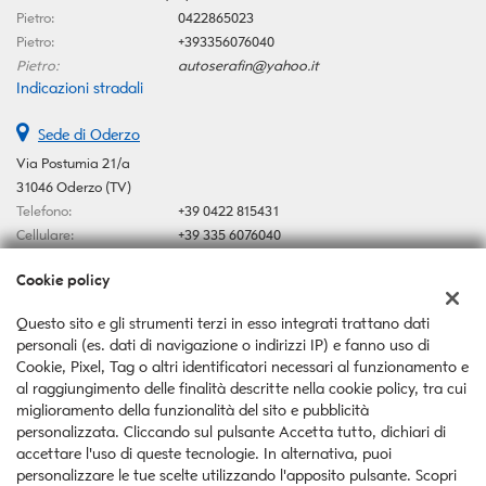
Pietro:
0422865023
Pietro:
+393356076040
Pietro:
autoserafin@yahoo.it
Indicazioni stradali
Sede di Oderzo
Via Postumia 21/a
31046 Oderzo (TV)
Telefono:
+39 0422 815431
Cellulare:
+39 335 6076040
Email:
autoserafin@yahoo.it
Cookie policy
Indicazioni stradali
Questo sito e gli strumenti terzi in esso integrati trattano dati
personali (es. dati di navigazione o indirizzi IP) e fanno uso di
Dati fiscali:
Cookie, Pixel, Tag o altri identificatori necessari al funzionamento e
Auto Serafin Snc
al raggiungimento delle finalità descritte nella cookie policy, tra cui
Via Postumia 21/a, Oderzo (TV)
miglioramento della funzionalità del sito e pubblicità
C.F/P.IVA:
03546370267
personalizzata. Cliccando sul pulsante Accetta tutto, dichiari di
Registro delle imprese:
TV
accettare l'uso di queste tecnologie. In alternativa, puoi
personalizzare le tue scelte utilizzando l'apposito pulsante. Scopri