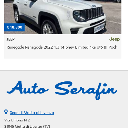
€ 18.800
€
JEEP
Renegade Renegade 2022 1.3 t4 phev Limited 4xe at6 !!! Poch
5
Sede di Motta di Livenza
Via Umbria N 2
31045 Motta di Livenza (TV)