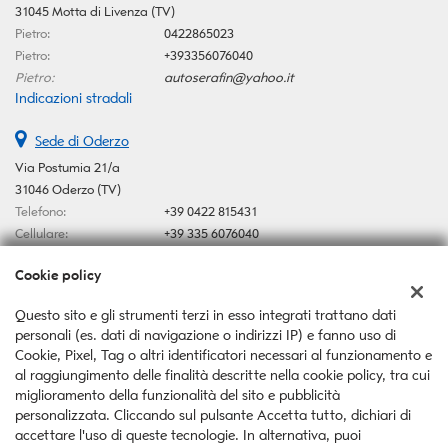
31045 Motta di Livenza (TV)
Pietro:
0422865023
Pietro:
+393356076040
Pietro:
autoserafin@yahoo.it
Indicazioni stradali
Sede di Oderzo
Via Postumia 21/a
31046 Oderzo (TV)
Telefono:
+39 0422 815431
Cellulare:
+39 335 6076040
Email:
autoserafin@yahoo.it
Cookie policy
Indicazioni stradali
Questo sito e gli strumenti terzi in esso integrati trattano dati
personali (es. dati di navigazione o indirizzi IP) e fanno uso di
Dati fiscali:
Cookie, Pixel, Tag o altri identificatori necessari al funzionamento e
Auto Serafin Snc
al raggiungimento delle finalità descritte nella cookie policy, tra cui
Via Postumia 21/a, Oderzo (TV)
miglioramento della funzionalità del sito e pubblicità
C.F/P.IVA:
03546370267
personalizzata. Cliccando sul pulsante Accetta tutto, dichiari di
Registro delle imprese:
TV
accettare l'uso di queste tecnologie. In alternativa, puoi