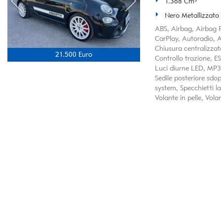
1.368 Cm³
Nero Metallizzato
ABS, Airbag, Airbag P
CarPlay, Autoradio, A
Chiusura centralizza
21.500 Euro
Controllo trazione, E
Luci diurne LED, MP3,
Sedile posteriore sdo
system, Specchietti la
Volante in pelle, Vola