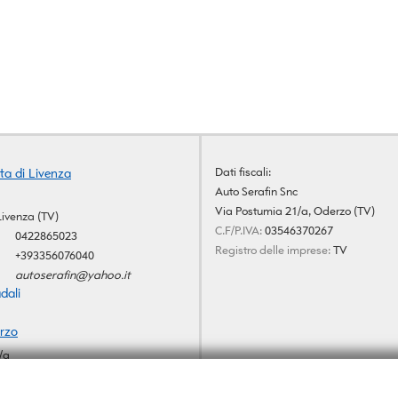
Dati fiscali:
ta di Livenza
Auto Serafin Snc
Via Postumia 21/a, Oderzo (TV)
Livenza (TV)
C.F/P.IVA:
03546370267
0422865023
Registro delle imprese:
TV
+393356076040
autoserafin@yahoo.it
dali
rzo
/a
V)
+39 0422 815431