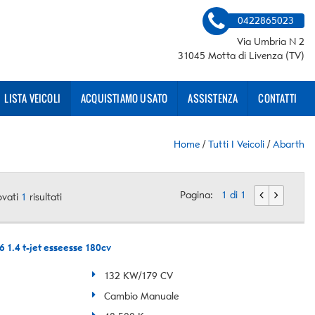
0422865023
Via Umbria N 2
31045 Motta di Livenza (TV)
LISTA VEICOLI
ACQUISTIAMO USATO
ASSISTENZA
CONTATTI
Home
/
Tutti I Veicoli
/
Abarth
Pagina:
1 di 1
ovati
1
risultati
1.4 t-jet esseesse 180cv
132 KW/179 CV
Cambio Manuale