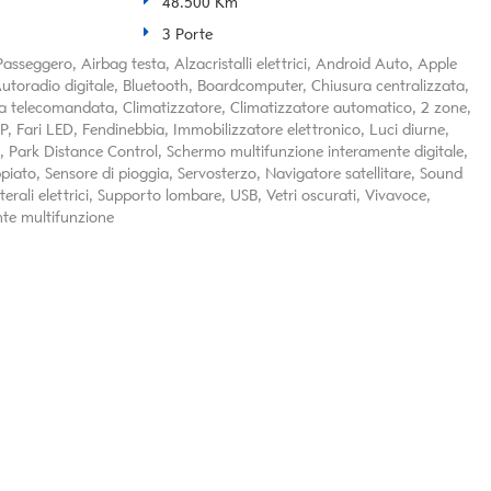
48.500 Km
3 Porte
asseggero, Airbag testa, Alzacristalli elettrici, Android Auto, Apple
utoradio digitale, Bluetooth, Boardcomputer, Chiusura centralizzata,
ta telecomandata, Climatizzatore, Climatizzatore automatico, 2 zone,
SP, Fari LED, Fendinebbia, Immobilizzatore elettronico, Luci diurne,
 Park Distance Control, Schermo multifunzione interamente digitale,
ppiato, Sensore di pioggia, Servosterzo, Navigatore satellitare, Sound
terali elettrici, Supporto lombare, USB, Vetri oscurati, Vivavoce,
nte multifunzione