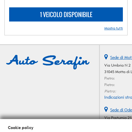
1 VEICOLO DISPONIBILE
Mostra tutti
Sede di Mot
Via Umbria N 2
31045 Motta di 
Pietro:
Pietro:
Pietro:
Indicazioni stra
Sede di Ode
Via Postumia 21
31046 Oderzo (T
Cookie policy
Telefono: