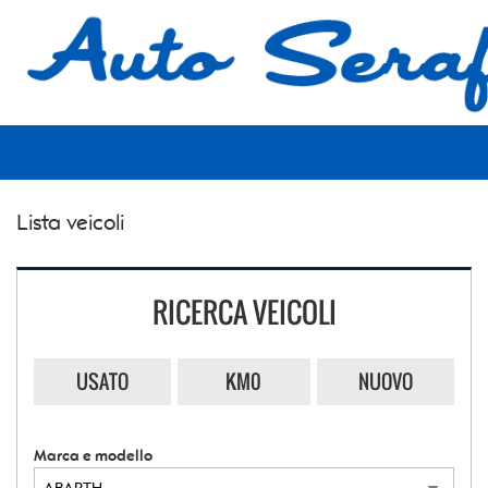
HOME
LISTA VEICOLI
ACQUISTIAMO USATO
Lista veicoli
ASSISTENZA
CONTATTI
RICERCA VEICOLI
USATO
KM0
NUOVO
Marca e modello