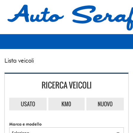
HOME
LISTA VEICOLI
ACQUISTIAMO USATO
Lista veicoli
ASSISTENZA
CONTATTI
RICERCA VEICOLI
USATO
KM0
NUOVO
Marca e modello