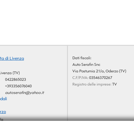
Dati fiscali:
ta di Livenza
Auto Serafin Snc
Via Postumia 21/a, Oderzo (TV)
Livenza (TV)
C.F/P.IVA:
03546370267
0422865023
Registro delle imprese:
TV
+393356076040
autoserafin@yahoo.it
dali
rzo
/a
V)
+39 0422 815431