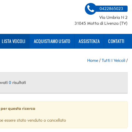
0422865023
Via Umbria N 2
31045 Motta di Livenza (TV)
LISTA VEICOLI
ACQUISTIAMO USATO
ASSISTENZA
CONTATTI
Home
/
Tutti I Veicoli
/
ovati
0
risultati
 per questa ricerca
be essere stato venduto o cancellato