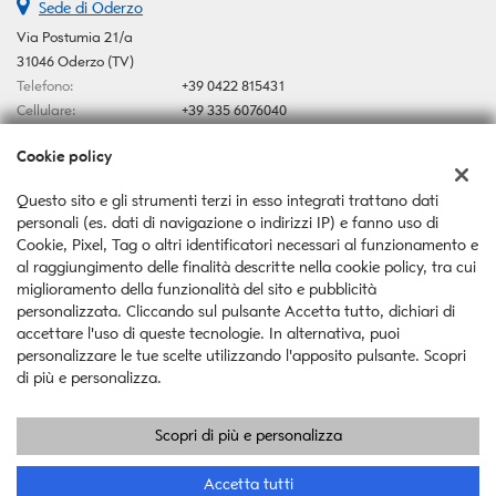
Sede di Oderzo
Via Postumia 21/a
31046 Oderzo (TV)
Telefono:
+39 0422 815431
Cellulare:
+39 335 6076040
Email:
autoserafin@yahoo.it
Cookie policy
Indicazioni stradali
Questo sito e gli strumenti terzi in esso integrati trattano dati
personali (es. dati di navigazione o indirizzi IP) e fanno uso di
Dati fiscali:
Cookie, Pixel, Tag o altri identificatori necessari al funzionamento e
Auto Serafin Snc
al raggiungimento delle finalità descritte nella cookie policy, tra cui
Via Postumia 21/a, Oderzo (TV)
miglioramento della funzionalità del sito e pubblicità
C.F/P.IVA:
03546370267
personalizzata. Cliccando sul pulsante Accetta tutto, dichiari di
Registro delle imprese:
TV
accettare l'uso di queste tecnologie. In alternativa, puoi
personalizzare le tue scelte utilizzando l'apposito pulsante. Scopri
di più e personalizza.
Scopri di più e personalizza
Copyright © 2026 GestionaleAuto.com S.r.l., Tutti i diritti riservati -
Leggi l'informativa sulla privacy
-
Cookie Policy
Sito creato da:
GestionaleAuto.com
Accetta tutti