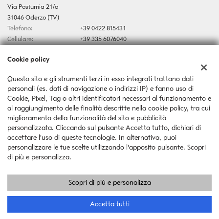
Via Postumia 21/a
31046 Oderzo (TV)
Telefono:
+39 0422 815431
Cellulare:
+39 335 6076040
Email:
autoserafin@yahoo.it
Cookie policy
Indicazioni stradali
Questo sito e gli strumenti terzi in esso integrati trattano dati
personali (es. dati di navigazione o indirizzi IP) e fanno uso di
Dati fiscali:
Cookie, Pixel, Tag o altri identificatori necessari al funzionamento e
Auto Serafin Snc
al raggiungimento delle finalità descritte nella cookie policy, tra cui
Via Postumia 21/a, Oderzo (TV)
miglioramento della funzionalità del sito e pubblicità
C.F/P.IVA:
03546370267
personalizzata. Cliccando sul pulsante Accetta tutto, dichiari di
Registro delle imprese:
TV
accettare l'uso di queste tecnologie. In alternativa, puoi
personalizzare le tue scelte utilizzando l'apposito pulsante. Scopri
di più e personalizza.
Scopri di più e personalizza
Copyright © 2026 GestionaleAuto.com S.r.l., Tutti i diritti riservati -
Leggi l'informativa sulla privacy
-
Cookie Policy
Sito creato da:
GestionaleAuto.com
Accetta tutti