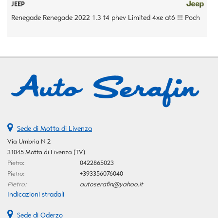
JEEP
Renegade Renegade 2022 1.3 t4 phev Limited 4xe at6 !!! Poch
5
Sede di Motta di Livenza
Via Umbria N 2
31045 Motta di Livenza (TV)
Pietro:
0422865023
Pietro:
+393356076040
Pietro:
autoserafin@yahoo.it
Indicazioni stradali
Sede di Oderzo