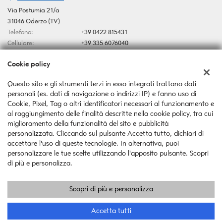
Via Postumia 21/a
31046 Oderzo (TV)
Telefono:
+39 0422 815431
Cellulare:
+39 335 6076040
Email:
autoserafin@yahoo.it
Cookie policy
Indicazioni stradali
Questo sito e gli strumenti terzi in esso integrati trattano dati
personali (es. dati di navigazione o indirizzi IP) e fanno uso di
Dati fiscali:
Cookie, Pixel, Tag o altri identificatori necessari al funzionamento e
Auto Serafin Snc
al raggiungimento delle finalità descritte nella cookie policy, tra cui
Via Postumia 21/a, Oderzo (TV)
miglioramento della funzionalità del sito e pubblicità
C.F/P.IVA:
03546370267
personalizzata. Cliccando sul pulsante Accetta tutto, dichiari di
Registro delle imprese:
TV
accettare l'uso di queste tecnologie. In alternativa, puoi
personalizzare le tue scelte utilizzando l'apposito pulsante. Scopri
di più e personalizza.
Scopri di più e personalizza
Copyright © 2026 GestionaleAuto.com S.r.l., Tutti i diritti riservati -
Leggi l'informativa sulla privacy
-
Cookie Policy
Sito creato da:
GestionaleAuto.com
Accetta tutti