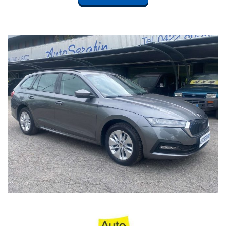
SI PREGA LA GENTILE CLIENTELA DI CHIAMARE, PER SENTIRE SE
LA VETTURA E' ANCORA DISPONIBILE E SEDE DOVE SI TROVA,
OLTRE ALLA VERIFICA DELL 'ALLESTIMENTO DEL VEICOLO, IN
QUANTO L'INSERZIONE VIENE CARICATA IN MODO
AUTOMATICO.LA DITTA AUTOSERAFIN DECLINA OGNI
RESPONSABILITA' PER EVENTUALI E INVOLONTARIE
INCONGRUENZE, CHE NON RAPPRESENTANO UN IMPEGNO
CONTRATTUALE.
AUTO CON KM CERTIFICATI E SCRITTI IN FATTURA