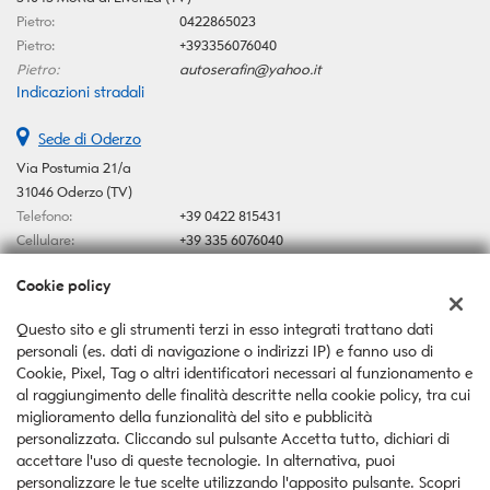
Pietro:
0422865023
Pietro:
+393356076040
Pietro:
autoserafin@yahoo.it
Indicazioni stradali
Sede di Oderzo
Via Postumia 21/a
31046 Oderzo (TV)
Telefono:
+39 0422 815431
Cellulare:
+39 335 6076040
Email:
autoserafin@yahoo.it
Cookie policy
Indicazioni stradali
Questo sito e gli strumenti terzi in esso integrati trattano dati
personali (es. dati di navigazione o indirizzi IP) e fanno uso di
Dati fiscali:
Cookie, Pixel, Tag o altri identificatori necessari al funzionamento e
Auto Serafin Snc
al raggiungimento delle finalità descritte nella cookie policy, tra cui
Via Postumia 21/a, Oderzo (TV)
miglioramento della funzionalità del sito e pubblicità
C.F/P.IVA:
03546370267
personalizzata. Cliccando sul pulsante Accetta tutto, dichiari di
Registro delle imprese:
TV
accettare l'uso di queste tecnologie. In alternativa, puoi
personalizzare le tue scelte utilizzando l'apposito pulsante. Scopri