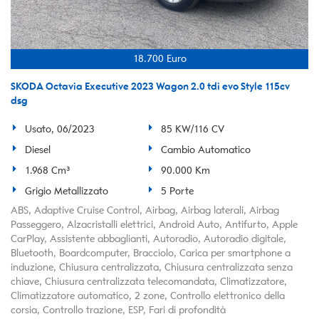
18.700 Euro
SKODA Octavia Executive 2023 Wagon 2.0 tdi evo Style 115cv
dsg
Usato, 06/2023
85 KW/116 CV
Diesel
Cambio Automatico
1.968 Cm³
90.000 Km
Grigio Metallizzato
5 Porte
ABS, Adaptive Cruise Control, Airbag, Airbag laterali, Airbag
Passeggero, Alzacristalli elettrici, Android Auto, Antifurto, Apple
CarPlay, Assistente abbaglianti, Autoradio, Autoradio digitale,
Bluetooth, Boardcomputer, Bracciolo, Carica per smartphone a
induzione, Chiusura centralizzata, Chiusura centralizzata senza
chiave, Chiusura centralizzata telecomandata, Climatizzatore,
Climatizzatore automatico, 2 zone, Controllo elettronico della
corsia, Controllo trazione, ESP, Fari di profondità