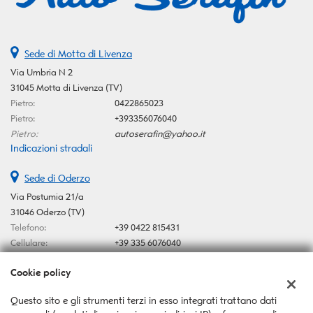
Sede di Motta di Livenza
Via Umbria N 2
31045 Motta di Livenza (TV)
Pietro:
0422865023
Pietro:
+393356076040
Pietro:
autoserafin@yahoo.it
Indicazioni stradali
Sede di Oderzo
Via Postumia 21/a
31046 Oderzo (TV)
Telefono:
+39 0422 815431
Cellulare:
+39 335 6076040
Email:
autoserafin@yahoo.it
Cookie policy
Indicazioni stradali
Questo sito e gli strumenti terzi in esso integrati trattano dati