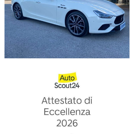
Dotazioni Principali
Comfort & Convenience: Climatizzatore automatico 3 zone, sedili
sportivi con supporto lombare, regolazione elettrica sedili, volante
in pelle, specchietti laterali elettrici
Entertainment & Media: Navigatore satellitare, Apple CarPlay,
Android Auto, touch screen, volante multifunzione
Lighting: Fari full-LED, fari direzionali
Driver Assistance Systems: Riconoscimento segnali stradali, sistema
avviso di distanza
Safety: Airbag posteriore, riconoscimento della stanchezza
Extra Equipment: Cerchi in lega, pacchetto sportivo, luce
d'ambiente
Auto con tagliandi eseguiti in officina autorizzata Maserati
documentati
Prezzo reale non vincolato a finanziamento