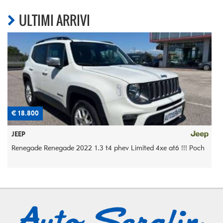
ULTIMI ARRIVI
€ 18.800
€
JEEP
Renegade Renegade 2022 1.3 t4 phev Limited 4xe at6 !!! Poch
5