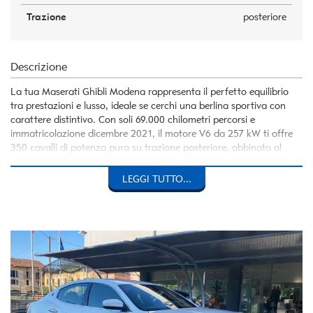
Trazione
posteriore
Descrizione
La tua Maserati Ghibli Modena rappresenta il perfetto equilibrio
tra prestazioni e lusso, ideale se cerchi una berlina sportiva con
carattere distintivo. Con soli 69.000 chilometri percorsi e
immatricolazione dicembre 2021, il motore V6 da 257 kW ti offre
350 cavalli di potenza pura su trazione posteriore, abbinato al
cambio automatico per una guida fluida e raffinata. L'allestimento
è ricco di tecnologie moderne che rendono ogni viaggio
LEGGI TUTTO...
confortevole e connesso.
Questa Ghibli III soddisfa lo standard Euro 6d, garantendoti
conformità alle normative ambientali più recenti. Gli interni sportivi
e le dotazioni premium riflettono l'attenzione Maserati ai dettagli e
alla qualità costruttiva. Se apprezzi il design italiano e desideri
un'auto che combini prestazioni con eleganza senza compromessi,
questa berlina rappresenta una scelta consapevole per chi non
scende a compromessi.