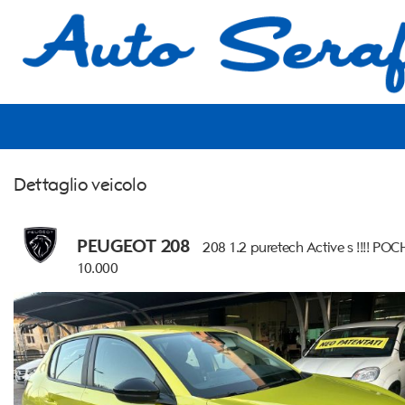
HOME
LISTA VEICOLI
ACQUISTIAMO USATO
Dettaglio veicolo
ASSISTENZA
CONTATTI
PEUGEOT 208
208 1.2 puretech Active s !!!! PO
10.000