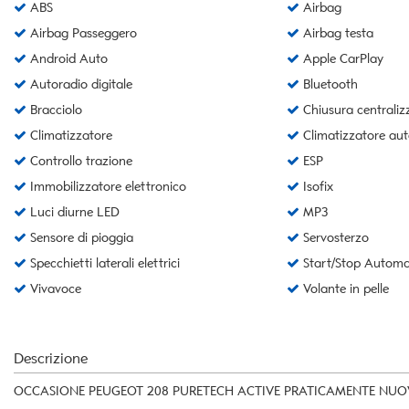
ABS
Airbag
Airbag Passeggero
Airbag testa
Android Auto
Apple CarPlay
Autoradio digitale
Bluetooth
Bracciolo
Chiusura centraliz
Climatizzatore
Climatizzatore aut
Controllo trazione
ESP
Immobilizzatore elettronico
Isofix
Luci diurne LED
MP3
Sensore di pioggia
Servosterzo
Specchietti laterali elettrici
Start/Stop Automa
Vivavoce
Volante in pelle
Descrizione
OCCASIONE PEUGEOT 208 PURETECH ACTIVE PRATICAMENTE NUO