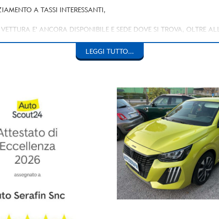
IAMENTO A TASSI INTERESSANTI,
LA VETTURA E' ANCORA DISPONIBILE E SEDE DOVE SI TROVA, OLTRE A
 AUTOSERAFIN DECLINA OGNI RESPONSABILITA' PER EVENTUALI E 
LEGGI TUTTO...