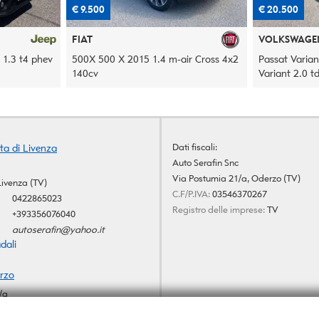
€ 20.500
€ 9.500
VOLKSWAGEN
FIAT
r Cross 4x2
Passat Variant Passat VIII 2019
Panda Panda I
Variant 2.0 tdi Business 150cv ds
hybrid s
Dati fiscali:
ta di Livenza
Auto Serafin Snc
Via Postumia 21/a, Oderzo (TV)
Livenza (TV)
C.F/P.IVA:
03546370267
0422865023
Registro delle imprese:
TV
+393356076040
autoserafin@yahoo.it
dali
rzo
/a
V)