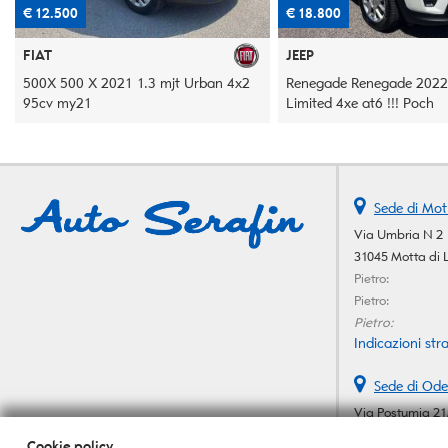
€ 18.800
€ 9.500
JEEP
FIAT
Renegade Renegade 2022 1.3 t4 phev
500X 500 X 2015 1.4 m-ai
Limited 4xe at6 !!! Poch
140cv
Sede di Mot
Via Umbria N 2
31045 Motta di 
Pietro:
Pietro:
Pietro:
Indicazioni stra
Sede di Ode
Via Postumia 21
31046 Oderzo (T
Cookie policy